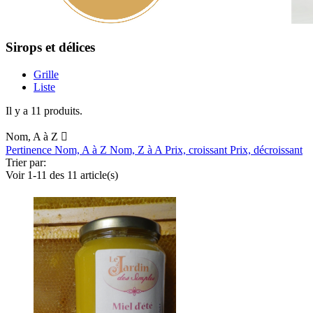
Sirops et délices
Grille
Liste
Il y a 11 produits.
Nom, A à Z

Pertinence
Nom, A à Z
Nom, Z à A
Prix, croissant
Prix, décroissant
Trier par:
Voir 1-11 des 11 article(s)