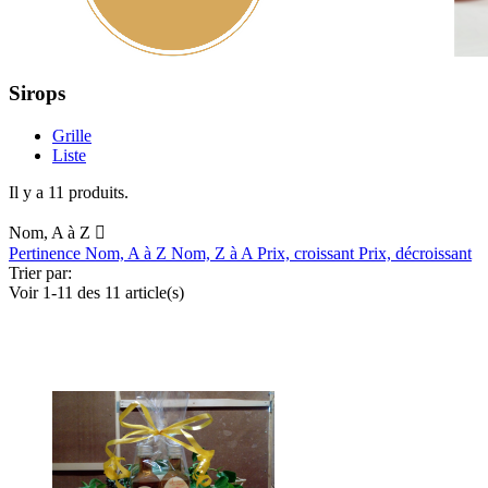
Sirops
Grille
Liste
Il y a 11 produits.
Nom, A à Z

Pertinence
Nom, A à Z
Nom, Z à A
Prix, croissant
Prix, décroissant
Trier par:
Voir 1-11 des 11 article(s)